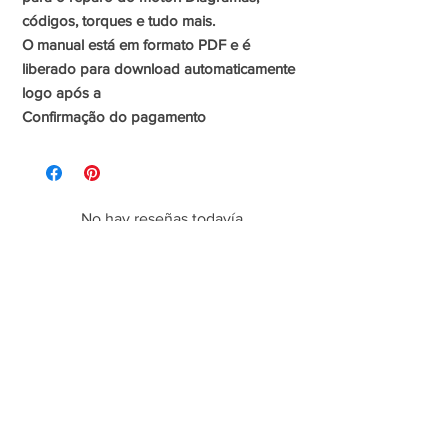
códigos, torques e tudo mais.
O manual está em formato PDF e é
liberado para download automaticamente
logo após a
Confirmação do pagamento
No hay reseñas todavía
Comparte tu opinión. Deja la primera reseña.
Dejar una reseña