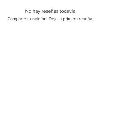
No hay reseñas todavía
Comparte tu opinión. Deja la primera reseña.
Dejar una reseña
Polícas de trocas, devoluções e reembolso
Sobre Nós
Termos e Condições
Política de Privacidade
Contato