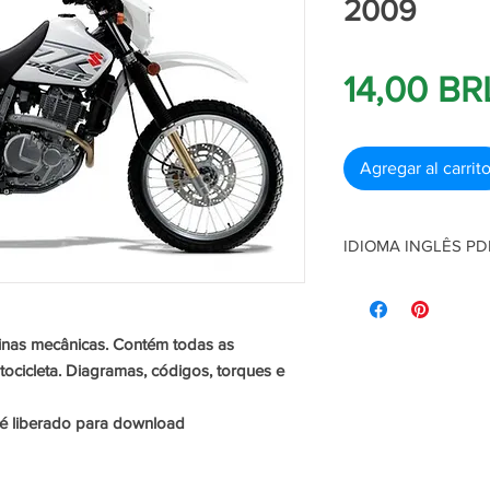
2009
14,00 BR
Agregar al carrit
IDIOMA INGLÊS PD
Manual de Serviço us
Contém todas as info
motocicleta. Diagrama
inas mecânicas. Contém todas as
O manual está em for
ocicleta. Diagramas, códigos, torques e
download automatica
Confirmação do paga
é liberado para download
Este produto está de
de 06 de Maio de 197