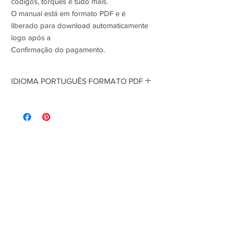
códigos, torques e tudo mais.
O manual está em formato PDF e é
liberado para download automaticamente
logo após a
Confirmação do pagamento.
IDIOMA PORTUGUÊS FORMATO PDF
Manual de Serviço usado nas oficinas
mecânicas. Contém todas as informações
para o reparo da motocicleta. Diagramas,
códigos, torques e tudo mais.
No hay reseñas todavía
O manual está em formato PDF e é liberado
Comparte tu opinión. Deja la primera reseña.
para download automaticamente logo após a
Confirmação do pagamento.
Dejar una reseña