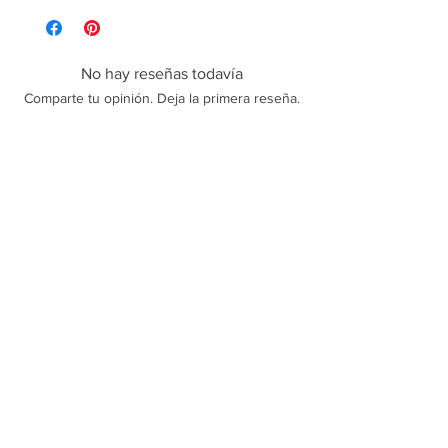
No hay reseñas todavía
Comparte tu opinión. Deja la primera reseña.
Dejar una reseña
Polícas de trocas, devoluções e reembolso
Sobre Nós
Termos e Condições
Política de Privacidade