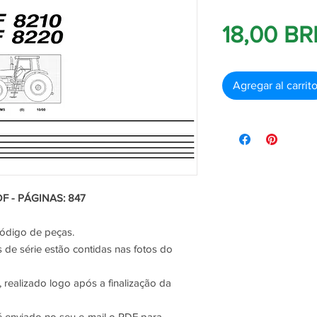
18,00 BR
Agregar al carrit
F - PÁGINAS: 847
código de peças.
de série estão contidas nas fotos do
 realizado logo após a finalização da
 é enviado no seu e-mail o PDF para