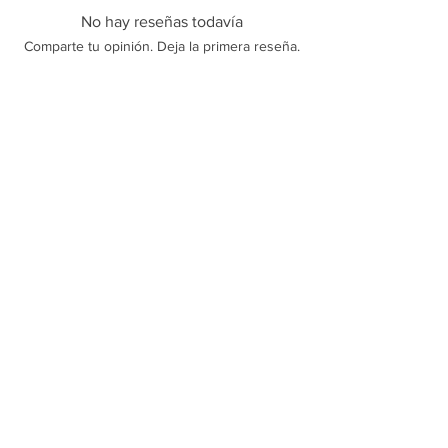
No hay reseñas todavía
Comparte tu opinión. Deja la primera reseña.
Dejar una reseña
Polícas de trocas, devoluções e reembolso
Sobre Nós
Termos e Condições
Política de Privacidade
Contato