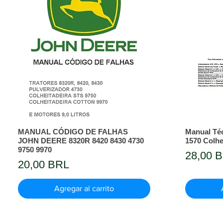
MANUAL CÓDIGO DE FALHAS
Manual Téc
JOHN DEERE 8320R 8420 8430 4730
1570 Colh
9750 9970
Precio
28,00 
Precio
20,00 BRL
Agregar al carrito