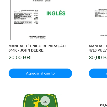
MANUAL TÉCNICO REPARAÇÃO
MANUAL 
644K - JOHN DEERE
4710 PUL
Precio
Precio
20,00 BRL
30,00 
Agregar al carrito