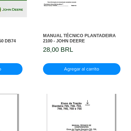
MANUAL TÉCNICO PLANTADEIRA
0 DB74
2100 - JOHN DEERE
Precio
28,00 BRL
o
Agregar al carrito