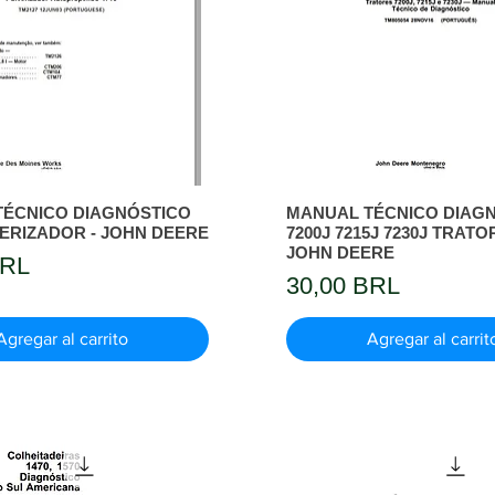
TÉCNICO DIAGNÓSTICO
MANUAL TÉCNICO DIAG
VERIZADOR - JOHN DEERE
7200J 7215J 7230J TRATO
JOHN DEERE
BRL
Precio
30,00 BRL
Agregar al carrito
Agregar al carrit