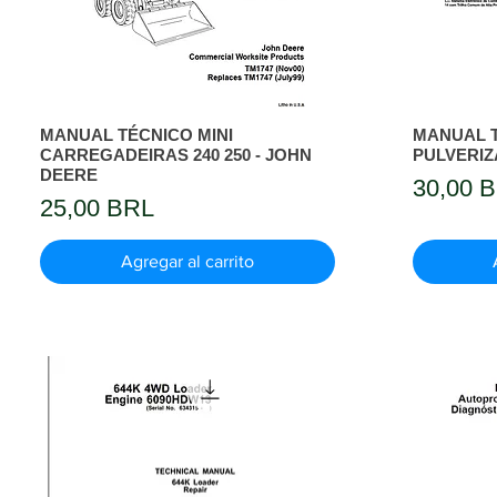
MANUAL TÉCNICO MINI
MANUAL T
CARREGADEIRAS 240 250 - JOHN
PULVERIZ
DEERE
Precio
30,00 
Precio
25,00 BRL
Agregar al carrito