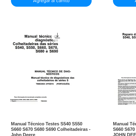
Agregar al carrito
Manual Técnico Testes S540 S550
Manual Té
S660 S670 S680 S690 Colheitadeiras -
S660 S670 
John Deere
JOHN DE