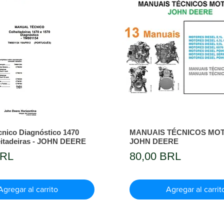
nico Diagnóstico 1470
MANUAIS TÉCNICOS MO
eitadeiras - JOHN DEERE
JOHN DEERE
Precio
BRL
80,00 BRL
Agregar al carrito
Agregar al carrit