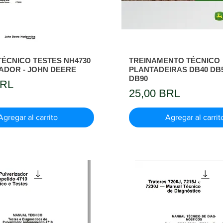
ÉCNICO TESTES NH4730
TREINAMENTO TÉCNICO
ADOR - JOHN DEERE
PLANTADEIRAS DB40 DB5
DB90
BRL
Precio
25,00 BRL
Agregar al carrito
Agregar al carrit