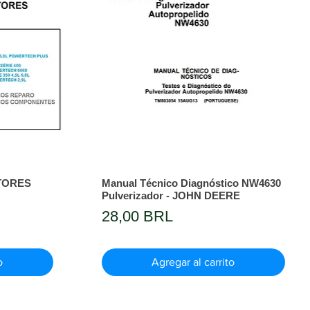
TORES
Manual Técnico Diagnóstico NW4630
Pulverizador - JOHN DEERE
Precio
28,00 BRL
o
Agregar al carrito