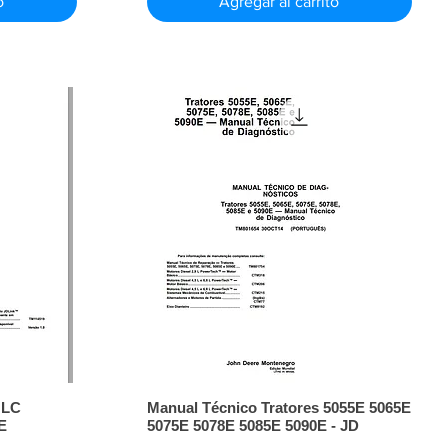
o
Agregar al carrito
GLC
Manual Técnico Tratores 5055E 5065E
E
5075E 5078E 5085E 5090E - JD